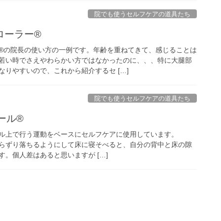
院でも使うセルフケアの道具たち
ローラー®
®の院長の使い方の一例です。年齢を重ねてきて、感じることは
若い時でさえやわらかい方ではなかったのに、、、特に大腿部
りやすいので、これから紹介するセ […]
院でも使うセルフケアの道具たち
ール®
ポール上で行う運動をベースにセルフケアに使用しています。
ルからずり落ちるようにして床に寝そべると、自分の背中と床の隙
。個人差はあると思いますが […]