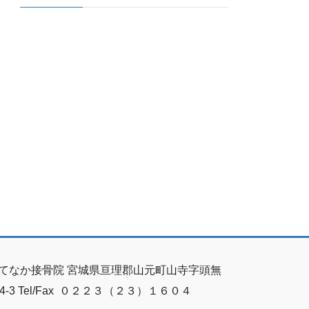
てなか接骨院 宮城県亘理郡山元町山寺字頭無
64-3 Tel/Fax ０２２３（２３）１６０４