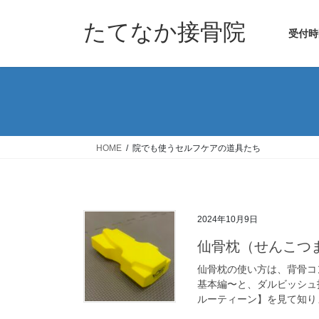
コ
ナ
ン
ビ
たてなか接骨院
受付時
テ
ゲ
ン
ー
ツ
シ
へ
ョ
ス
ン
キ
に
ッ
移
HOME
院でも使うセルフケアの道具たち
プ
動
2024年10月9日
仙骨枕（せんこつ
仙骨枕の使い方は、背骨コ
基本編〜と、ダルビッシュ
ルーティーン】を見て知りま