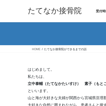
コ
ナ
ン
ビ
たてなか接骨院
受付時
テ
ゲ
ン
ー
ツ
シ
へ
ョ
ス
ン
キ
に
ッ
移
HOME
たてなか接骨院ができるまでの話
プ
動
はじめまして。
私たちは、
立中泰輔（たてなかたいすけ） 素子（もと
といいます。
山と海が大好きな夫婦が関西から宮城県亘理郡
大好きな自然に囲まれながら、患者さんと接