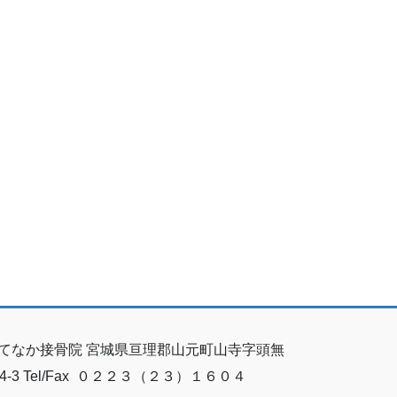
てなか接骨院 宮城県亘理郡山元町山寺字頭無
64-3 Tel/Fax ０２２３（２３）１６０４