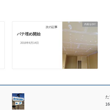
内装をDIY
次の記事
パテ埋め開始
2016年6月14日
た
1