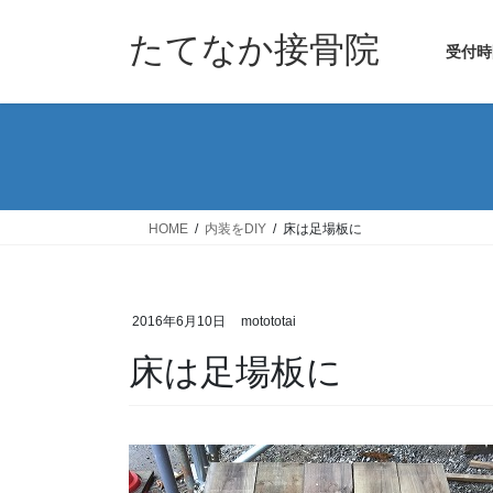
コ
ナ
ン
ビ
たてなか接骨院
受付時
テ
ゲ
ン
ー
ツ
シ
へ
ョ
ス
ン
キ
に
ッ
移
HOME
内装をDIY
床は足場板に
プ
動
2016年6月10日
motototai
床は足場板に