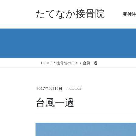
コ
ナ
ン
ビ
たてなか接骨院
受付時
テ
ゲ
ン
ー
ツ
シ
へ
ョ
ス
ン
キ
に
ッ
移
HOME
接骨院の日々
台風一過
プ
動
2017年9月19日
motototai
台風一過