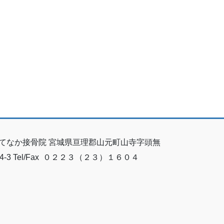
てなか接骨院 宮城県亘理郡山元町山寺字頭無
64-3 Tel/Fax ０２２３（２３）１６０４