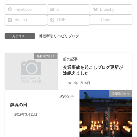
Facebook
X
Bluesky
Hatena
LINE
Copy
腱板断裂リハビリブログ
カテゴリー
接骨院の日々
前の記事
交通事故を起こしブログ更新が
途絶えました
2019年1月15日
接骨院の日々
次の記事
鎮魂の日
2019年3月11日