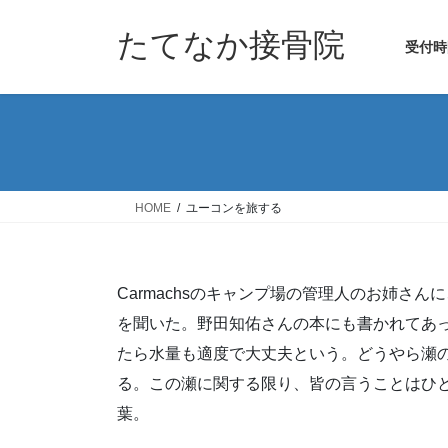
コ
ナ
ン
ビ
たてなか接骨院
受付時
テ
ゲ
ン
ー
ツ
シ
へ
ョ
ス
ン
キ
に
ッ
移
HOME
ユーコンを旅する
プ
動
Carmachsのキャンプ場の管理人のお姉さんに、こ
を聞いた。野田知佑さんの本にも書かれてあ
たら水量も適度で大丈夫という。どうやら瀬
る。この瀬に関する限り、皆の言うことはひとつ。「K
葉。